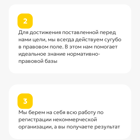
Когда необходима
Регистрация
Ассоциаций (союзов)
Установление правового статуса и
правил функционирования
Регистрация ассоциации
устанавливает правовой статус и
основные правила ее
функционирования, включая
структуру управления, процедуры
принятия решений и
ответственность перед членами и
третьими сторонами
Объединение интересов
Если несколько физических или
юридических лиц решают объединить
свои усилия для защиты общих
интересов, представления общих
целей или осуществления совместной