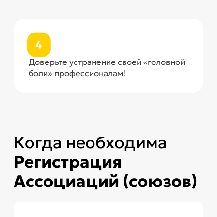
деятельности в определенной области
Сбор членских взносов и
финансирование
Регистрация позволяет ассоциации
собирать членские взносы, получать
гранты, субсидии и другие формы
финансовой поддержки для
реализации своих целей и программ
Правовая защита и
представительство
Зарегистрированная ассоциация или
союз имеет право представлять
интересы своих членов перед
государственными органами,
общественными институтами и
другими организациями. Это включает
в себя защиту прав и интересов своих
членов, участие в законодательном
процессе, а также осуществление
лоббирования