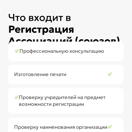
+7 (771) 842 4217
info@yurbukh.kz
© ТОО «ЮрБух», 2012-2025
Политика конфиденциальности
Алматы, ул. Казыбек би 82, офис 14
Актобе, пр. Абилкайыр хана 7А