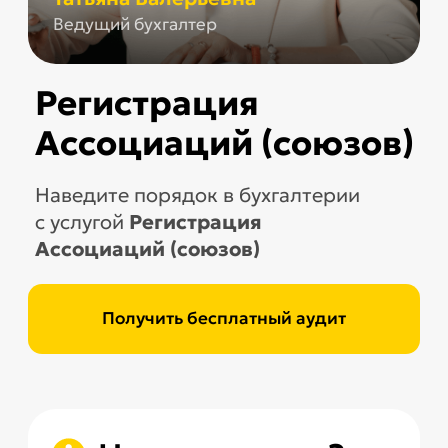
Наведите порядок в бухгалтерии
с услугой
Регистрация
Ассоциаций (союзов)
Получить бесплатный аудит
Что это такое?
Объединение юридических лиц и/или
ИП создается для достижения
совместных коммерческих целей
Особенности Ассоциаций (союзов):
Учредители юридические лица/
ИП, не менее 2
Создается в целях координации
предпринимательской
деятельности членов,
представления и защиты общих
имущественных и иных
интересов