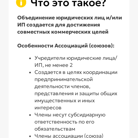
Члены несут субсидиарную
ответственность по его
обязательствам
Члены ассоциации (союза)
сохраняют свою
самостоятельность
Финансовым источником
являются членские взносы и иные
поступления от коммерческой
деятельности
Преимущества
услуги
Обращение к профи абсолютно законно
и исключает проблемы
с контролирующими органами